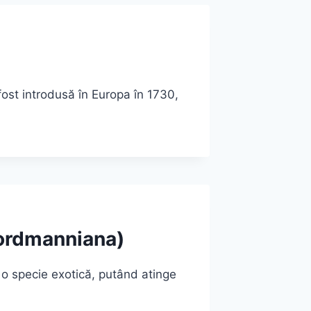
fost introdusă în Europa în 1730,
nordmanniana)
o specie exotică, putând atinge