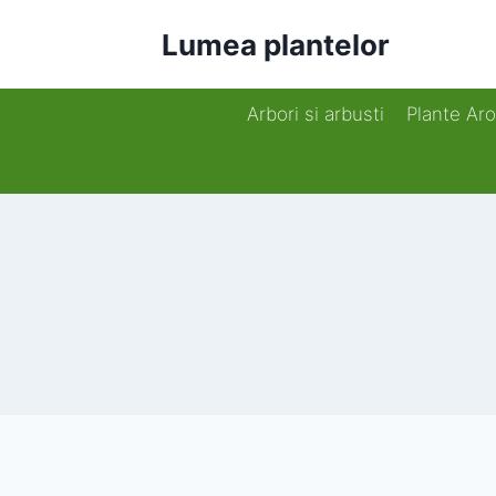
Skip
Lumea plantelor
to
content
Arbori si arbusti
Plante Ar