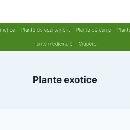
omatice
Plante de apartament
Plante de camp
Plant
Plante medicinale
Ciuperci
Plante exotice