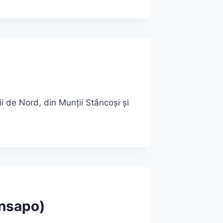
ii de Nord, din Munţii Stâncoşi şi
insapo)