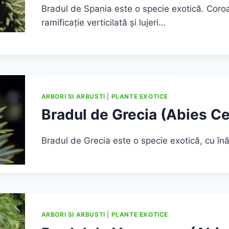
Bradul de Spania este o specie exotică. Coroa
ramificaţie verticilată şi lujeri…
ARBORI SI ARBUSTI
|
PLANTE EXOTICE
Bradul de Grecia (Abies C
Bradul de Grecia este o specie exotică, cu în
ARBORI SI ARBUSTI
|
PLANTE EXOTICE