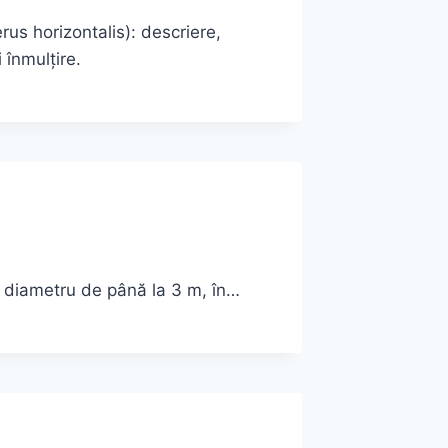
us horizontalis): descriere,
i înmulțire.
n diametru de până la 3 m, în…