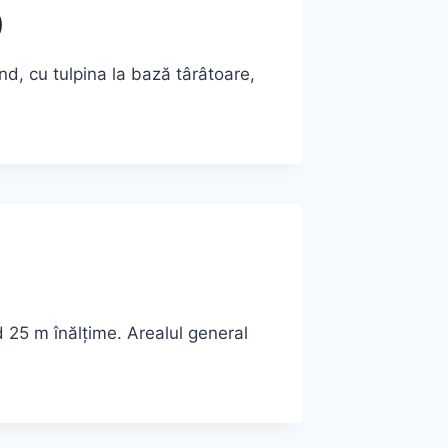
)
d, cu tulpina la bază târâtoare,
 25 m înălţime. Arealul general