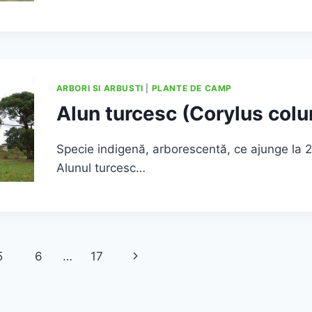
ARBORI SI ARBUSTI
|
PLANTE DE CAMP
Alun turcesc (Corylus colu
Specie indigenă, arborescentă, ce ajunge la 
Alunul turcesc…
Next
5
6
…
17
Page