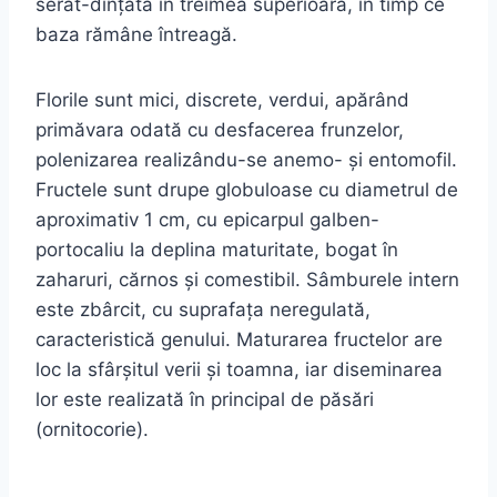
serat-dințată în treimea superioară, în timp ce
baza rămâne întreagă.
Florile sunt mici, discrete, verdui, apărând
primăvara odată cu desfacerea frunzelor,
polenizarea realizându-se anemo- și entomofil.
Fructele sunt drupe globuloase cu diametrul de
aproximativ 1 cm, cu epicarpul galben-
portocaliu la deplina maturitate, bogat în
zaharuri, cărnos și comestibil. Sâmburele intern
este zbârcit, cu suprafața neregulată,
caracteristică genului. Maturarea fructelor are
loc la sfârșitul verii și toamna, iar diseminarea
lor este realizată în principal de păsări
(ornitocorie).