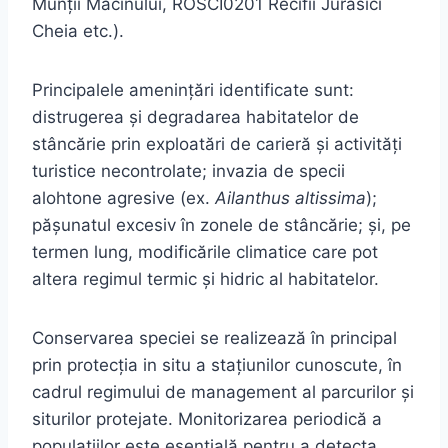
Munții Măcinului, ROSCI0201 Recifii Jurasici
Cheia etc.).
Principalele amenințări identificate sunt:
distrugerea și degradarea habitatelor de
stâncărie prin exploatări de carieră și activități
turistice necontrolate; invazia de specii
alohtone agresive (ex.
Ailanthus altissima
);
pășunatul excesiv în zonele de stâncărie; și, pe
termen lung, modificările climatice care pot
altera regimul termic și hidric al habitatelor.
Conservarea speciei se realizează în principal
prin protecția in situ a stațiunilor cunoscute, în
cadrul regimului de management al parcurilor și
siturilor protejate. Monitorizarea periodică a
populațiilor este esențială pentru a detecta