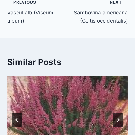
Navigare
PREVIOUS
NEXT
Vascul alb (Viscum
Sambovina americana
în
album)
(Celtis occidentalis)
articole
Similar Posts