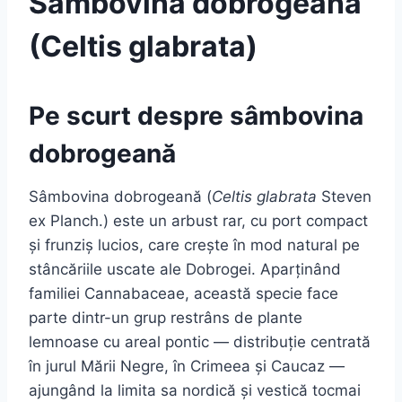
Sâmbovină dobrogeană
(Celtis glabrata)
Pe scurt despre sâmbovina
dobrogeană
Sâmbovina dobrogeană (
Celtis glabrata
Steven
ex Planch.) este un arbust rar, cu port compact
și frunziș lucios, care crește în mod natural pe
stâncăriile uscate ale Dobrogei. Aparținând
familiei Cannabaceae, această specie face
parte dintr-un grup restrâns de plante
lemnoase cu areal pontic — distribuție centrată
în jurul Mării Negre, în Crimeea și Caucaz —
ajungând la limita sa nordică și vestică tocmai