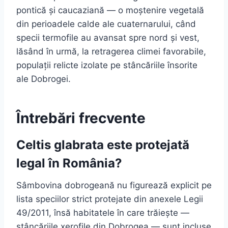
pontică și caucaziană — o moștenire vegetală
din perioadele calde ale cuaternarului, când
specii termofile au avansat spre nord și vest,
lăsând în urmă, la retragerea climei favorabile,
populații relicte izolate pe stâncăriile însorite
ale Dobrogei.
Întrebări frecvente
Celtis glabrata este protejată
legal în România?
Sâmbovina dobrogeană nu figurează explicit pe
lista speciilor strict protejate din anexele Legii
49/2011, însă habitatele în care trăiește —
stâncăriile xerofile din Dobrogea — sunt incluse