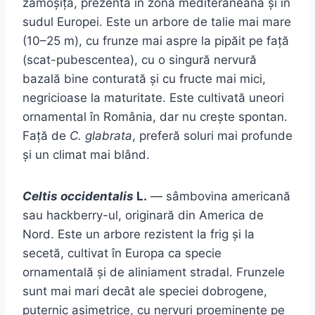
zămoșița, prezentă în zona mediteraneană și în
sudul Europei. Este un arbore de talie mai mare
(10–25 m), cu frunze mai aspre la pipăit pe față
(scat-pubescentea), cu o singură nervură
bazală bine conturată și cu fructe mai mici,
negricioase la maturitate. Este cultivată uneori
ornamental în România, dar nu crește spontan.
Față de
C. glabrata
, preferă soluri mai profunde
și un climat mai blând.
Celtis occidentalis
L.
— sâmbovina americană
sau hackberry-ul, originară din America de
Nord. Este un arbore rezistent la frig și la
secetă, cultivat în Europa ca specie
ornamentală și de aliniament stradal. Frunzele
sunt mai mari decât ale speciei dobrogene,
puternic asimetrice, cu nervuri proeminente pe