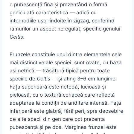
o pubescență fină și prezentând o formă
geniculată caracteristică — adică cu
internodiile ușor îndoite în zigzag, conferind
ramurilor un aspect neregulat, specific genului
Celtis
.
Frunzele constituie unul dintre elementele cele
mai distinctive ale speciei: sunt ovate, cu baza
asimetrică — trăsătură tipică pentru toate
speciile de
Celtis
— și ating 3–6 cm lungime.
Fața superioară este netedă, lucioasă și
pieloasă, cu o textură coriaceă care reflectă
adaptarea la condiții de ariditare intensă. Fața
inferioară este glabră, fără peri, spre deosebire
de alte specii din gen care pot prezenta
pubescență și pe dos. Marginea frunzei este