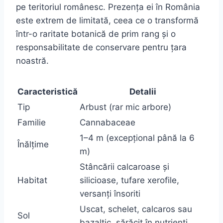
pe teritoriul românesc. Prezența ei în România
este extrem de limitată, ceea ce o transformă
într-o raritate botanică de prim rang și o
responsabilitate de conservare pentru țara
noastră.
Caracteristică
Detalii
Tip
Arbust (rar mic arbore)
Familie
Cannabaceae
1–4 m (excepțional până la 6
Înălțime
m)
Stâncării calcaroase și
Habitat
silicioase, tufare xerofile,
versanți însoriti
Uscat, schelet, calcaros sau
Sol
bazaltic, sărăcit în nutrienți