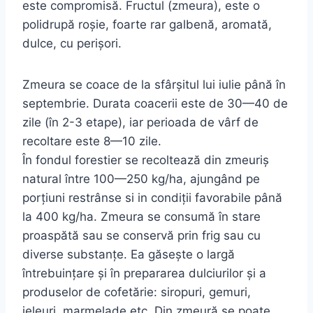
este compromisă. Fructul (zmeura), este o
polidrupă roşie, foarte rar galbenă, aromată,
dulce, cu perişori.
Zmeura se coace de la sfârşitul lui iulie până în
septembrie. Durata coacerii este de 30—40 de
zile (în 2-3 etape), iar perioada de vârf de
recoltare este 8—10 zile.
În fondul forestier se recoltează din zmeuriş
natural între 100—250 kg/ha, ajungând pe
porţiuni restrânse si in condiţii favorabile până
la 400 kg/ha. Zmeura se consumă în stare
proaspătă sau se conservă prin frig sau cu
diverse substanţe. Ea găseşte o largă
întrebuinţare şi în prepararea dulciurilor şi a
produselor de cofetărie: siropuri, gemuri,
jeleuri, marmelade etc. Din zmeură se poate