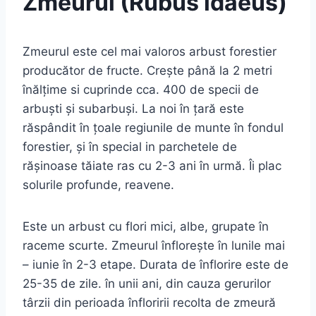
Zmeurul (Rubus idaeus)
Zmeurul este cel mai valoros arbust forestier
producător de fructe. Creşte până la 2 metri
înălţime si cuprinde cca. 400 de specii de
arbuşti şi subarbuşi. La noi în ţară este
răspândit în ţoale regiunile de munte în fondul
forestier, şi în special in parchetele de
răşinoase tăiate ras cu 2-3 ani în urmă. Îi plac
solurile profunde, reavene.
Este un arbust cu flori mici, albe, grupate în
raceme scurte. Zmeurul înfloreşte în lunile mai
– iunie în 2-3 etape. Durata de înflorire este de
25-35 de zile. în unii ani, din cauza gerurilor
târzii din perioada înfloririi recolta de zmeură