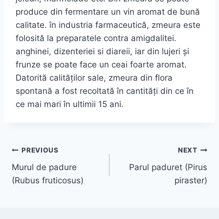
produce din fermentare un vin aromat de bună
calitate. în industria farmaceutică, zmeura este
folosită la preparatele contra amigdalitei.
anghinei, dizenteriei si diareii, iar din lujeri şi
frunze se poate face un ceai foarte aromat.
Datorită calităţilor sale, zmeura din flora
spontană a fost recoltată în cantităţi din ce în
ce mai mari în ultimii 15 ani.
Navigare
PREVIOUS
NEXT
Murul de padure
Parul paduret (Pirus
în
(Rubus fruticosus)
piraster)
articole