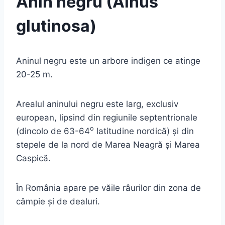
Anin negru (Alnus
glutinosa)
Aninul negru este un arbore indigen ce atinge
20-25 m.
Arealul aninului negru este larg, exclusiv
european, lipsind din regiunile septentrionale
o
(dincolo de 63-64
latitudine nordică) şi din
stepele de la nord de Marea Neagră şi Marea
Caspică.
În România apare pe văile râurilor din zona de
câmpie şi de dealuri.