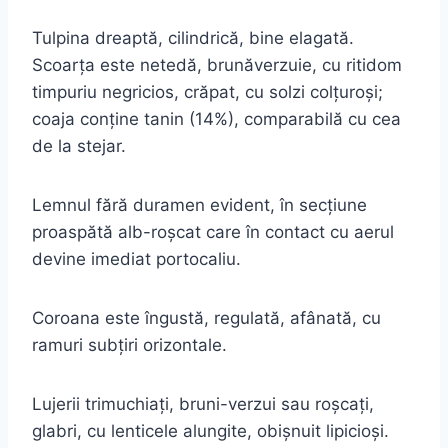
Tulpina dreaptă, cilindrică, bine elagată.
Scoarţa este netedă, brunăverzuie, cu ritidom
timpuriu negricios, crăpat, cu solzi colţuroşi;
coaja conţine tanin (14%), comparabilă cu cea
de la stejar.
Lemnul fără duramen evident, în secţiune
proaspătă alb-roşcat care în contact cu aerul
devine imediat portocaliu.
Coroana este îngustă, regulată, afânată, cu
ramuri subţiri orizontale.
Lujerii trimuchiaţi, bruni-verzui sau roşcaţi,
glabri, cu lenticele alungite, obişnuit lipicioşi.