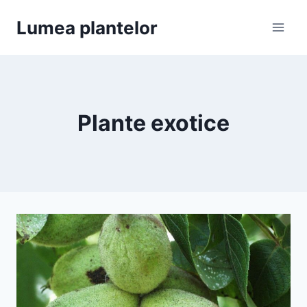
Skip
Lumea plantelor
to
content
Plante exotice