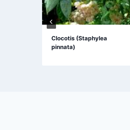
um)
Clocotis (Staphylea
pinnata)