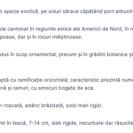
 o specie exotică, pe soluri sărace căpătând port arbusti
te cantonat în regiunile estice ale Americii de Nord, în 
poase, dar şi în locuri mlăştinoase.
odus în scop ornamental, precum şi în grădini botanice şi
tă cu ramificaţie orizontală; caracteristic prezintă nume
pină şi ramuri, cu smocuri bogate de ace.
-roşcată, adânc brăzdată, solzi mari rigizi.
ei în teacă, 7-14 cm, slab rigide, necurbate dar răsucite,