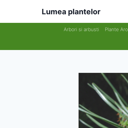
Skip
Lumea plantelor
to
content
Arbori si arbusti
Plante Ar