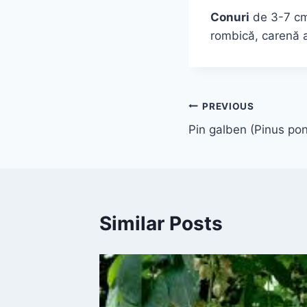
Conuri
de 3-7 cm,
rombică, carenă a
Navigare
PREVIOUS
Pin galben (Pinus po
în
articole
Similar Posts