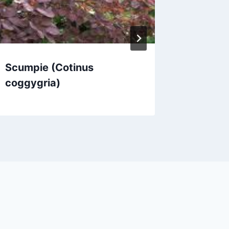
Scumpie (Cotinus
Iarba n
coggygria)
vulgari