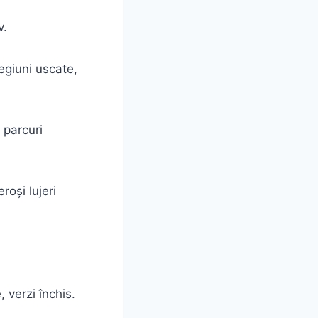
v.
regiuni uscate,
 parcuri
roşi lujeri
 verzi închis.