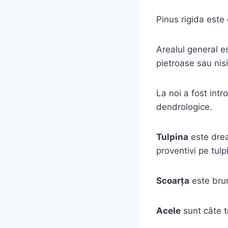
Pinus rigida este
Arealul general es
pietroase sau nisi
La noi a fost intr
dendrologice.
Tulpina
este dreap
proventivi pe tul
Scoarţa
este brun
Acele
sunt câte tr