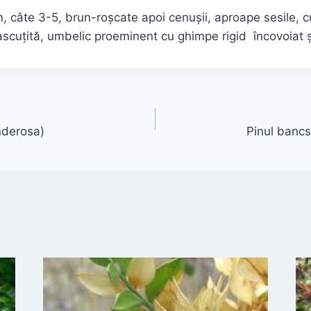
 câte 3-5, brun-roşcate apoi cenuşii, aproape sesile, c
scuţită, umbelic proeminent cu ghimpe rigid încovoiat şi
nderosa)
Pinul bancs