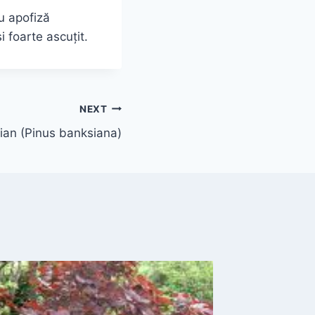
u apofiză
 foarte ascuţit.
NEXT
ian (Pinus banksiana)