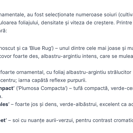
rnamentale, au fost selecționate numeroase soiuri (cultiv
oarea foliajului, densitate și viteza de creștere. Printre
ră:
oscut și ca ‘Blue Rug’) – unul dintre cele mai joase și m
 covor foarte des, albastru-argintiu intens, care se mule
foarte ornamental, cu foliaj albastru-argintiu strălucitor
 centru; iarna capătă reflexe purpurii.
mpact’
(‘Plumosa Compacta’) – tufă compactă, verde-cen
a.
les’
– foarte jos și dens, verde-albăstrui, excelent ca a
et’
– soi cu nuanțe aurii-verzui, pentru contrast cromati