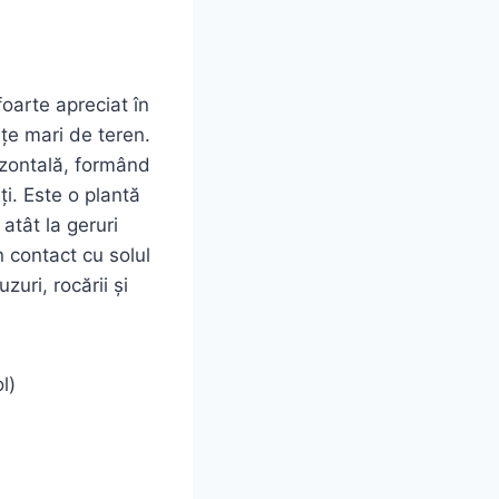
foarte apreciat în
țe mari de teren.
izontală, formând
ți. Este o plantă
 atât la geruri
n contact cu solul
zuri, rocării și
l)