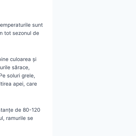
temperaturile sunt
în tot sezonul de
bine culoarea și
urile sărace,
Pe soluri grele,
tirea apei, care
istanțe de 80-120
ul, ramurile se