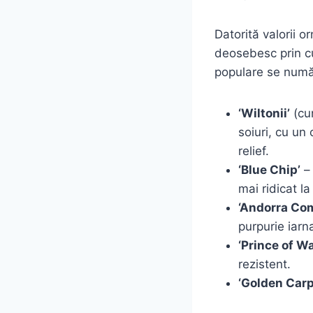
Datorită valorii o
deosebesc prin cul
populare se numă
‘Wiltonii’
(cun
soiuri, cu un
relief.
‘Blue Chip’
– 
mai ridicat la
‘Andorra Co
purpurie iarn
‘Prince of Wa
rezistent.
‘Golden Carp