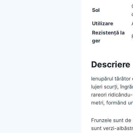
Sol
Utilizare
Rezistență la
ger
Descriere
Ienupărul târâtor 
lujeri scurți, în
rareori ridicându
metri, formând u
Frunzele sunt de d
sunt verzi-albăstr