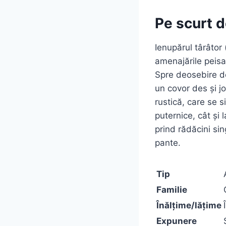
Pe scurt d
Ienupărul târâtor 
amenajările peisa
Spre deosebire de
un covor des și jo
rustică, care se si
puternice, cât și 
prind rădăcini sin
pante.
Tip
Familie
Înălțime/lățime
Expunere