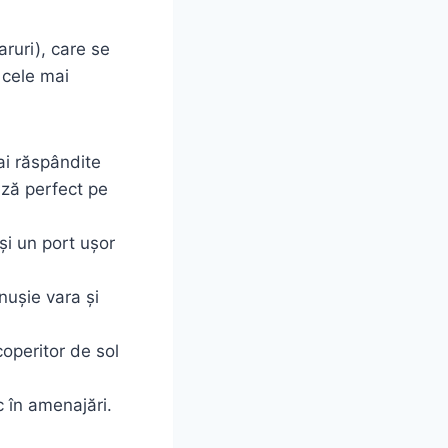
aruri), care se
 cele mai
ai răspândite
ază perfect pe
 și un port ușor
ușie vara și
coperitor de sol
c în amenajări.