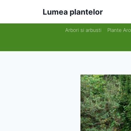
Skip
Lumea plantelor
to
content
Arbori si arbusti
Plante Ar