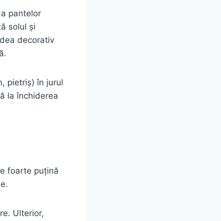
 a pantelor
ă solul și
ădea decorativ
ă.
pietriș) în jurul
ă la închiderea
re foarte puțină
ne.
e. Ulterior,