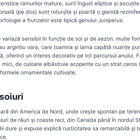
eristice ramurilor mature, sunt îngust eliptice și ascuțite,
orsală (pe dos) sunt rotunjite și poartă o glandă rezinifer
fologie a frunzelor este tipică genului
Juniperus
.
i variază sensibil în funcție de soi și de sezon: multe fo
au argintiu vara, care toamna și iarna capătă nuanțe pur
ă, oferind un interes decorativ pe tot parcursul anului. F
 mici, de culoare albăstruie acoperite cu un strat ceros (
a formele ornamentale cultivate.
soiuri
nară din America de Nord, unde crește spontan pe teren
luri de râuri și coaste reci, din Canada până în nordul St
i dure și expuse explică rusticitatea sa remarcabilă și to
ace.