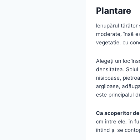
Plantare
Ienupărul târâtor
moderate, însă ex
vegetație, cu con
Alegeți un loc îns
densitatea. Solul
nisipoase, pietroa
argiloase, adăugaț
este principalul d
Ca acoperitor de 
cm între ele, în f
întind și se cont