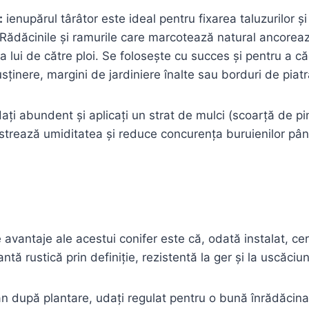
:
ienupărul târâtor este ideal pentru fixarea taluzurilor și
 Rădăcinile și ramurile care marcotează natural ancoreaz
a lui de către ploi. Se folosește cu succes și pentru a c
sținere, margini de jardiniere înalte sau borduri de piatr
ți abundent și aplicați un strat de mulci (scoarță de pin, 
ăstrează umiditatea și reduce concurența buruienilor pân
 avantaje ale acestui conifer este că, odată instalat, ce
lantă rustică prin definiție, rezistentă la ger și la uscăciu
an după plantare, udați regulat pentru o bună înrădăcinar