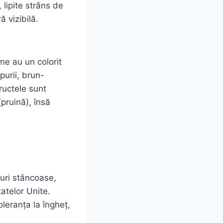
 lipite strâns de
ă vizibilă.
rme au un colorit
purii, brun-
ructele sunt
pruină), însă
uri stâncoase,
atelor Unite.
leranța la îngheț,