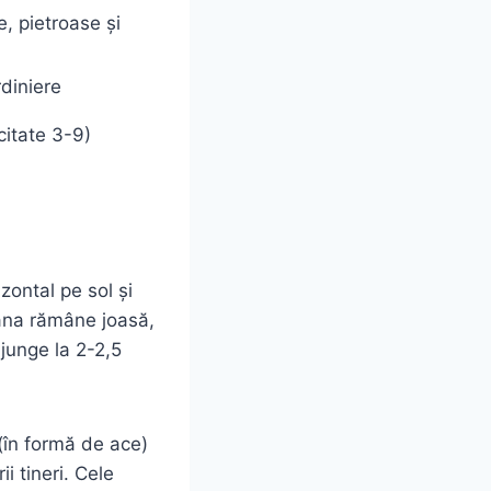
e, pietroase și
rdiniere
citate 3-9)
zontal pe sol și
oana rămâne joasă,
junge la 2-2,5
 (în formă de ace)
i tineri. Cele