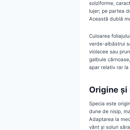
solziforme, caract
lujer; pe partea d
Această dublă mor
Culoarea foliajulu
verde-albăstrui s
violacee sau prun
galbule cărnoase,
apar relativ rar l
Origine și 
Specia este origi
dune de nisip, ma
Adaptarea la medi
vânt și soluri săr