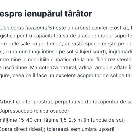
espre ienupărul târâtor
(
Juniperus horizontalis
) este un arbust conifer prostrat, 
gistice pentru capacitatea sa de a acoperi rapid suprafe
 rudele sale cu port erect, această specie crește pe or
s, cu ramuri lungi întinse pe sol și lujeri scurți, îngrămădi
mte bine în condițiile climatice de la noi, fiind rezistentă
la uscăciune. Marcotează natural, adică ramurile aflate î
gure, ceea ce îl face un excelent acoperitor de sol pe talu
Arbust conifer prostrat, perpetuu verde (acoperitor de so
Cupressaceae (chiparosacee)
Înălțime 15-40 cm; lățime 1,5-2,5 m (în funcție de soi)
Soare direct (ideal); tolerează semiumbra ușoară