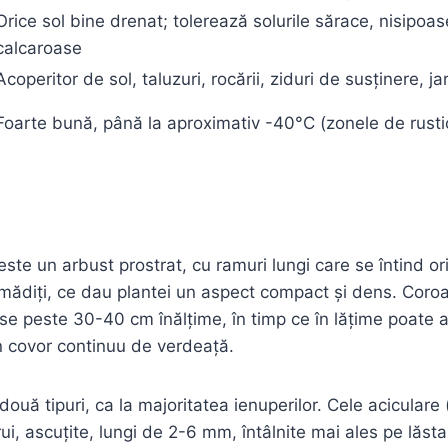
Orice sol bine drenat; tolerează solurile sărace, nisipoas
calcaroase
Acoperitor de sol, taluzuri, rocării, ziduri de susținere, ja
Foarte bună, până la aproximativ -40°C (zonele de rusti
este un arbust prostrat, cu ramuri lungi care se întind ori
grămădiți, ce dau plantei un aspect compact și dens. Cor
-se peste 30-40 cm înălțime, în timp ce în lățime poate a
n covor continuu de verdeață.
ouă tipuri, ca la majoritatea ienuperilor. Cele aciculare
ui, ascuțite, lungi de 2-6 mm, întâlnite mai ales pe lăstari