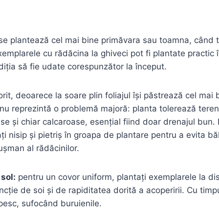
 se plantează cel mai bine primăvara sau toamna, când 
emplarele cu rădăcina la ghiveci pot fi plantate practic 
diția să fie udate corespunzător la început.
orit, deoarece la soare plin foliajul își păstrează cel mai 
 nu reprezintă o problemă majoră: planta tolerează teren
se și chiar calcaroase, esențial fiind doar drenajul bun. 
i nisip și pietriș în groapa de plantare pentru a evita băl
ușman al rădăcinilor.
sol:
pentru un covor uniform, plantați exemplarele la d
uncție de soi și de rapiditatea dorită a acoperirii. Cu timp
opesc, sufocând buruienile.