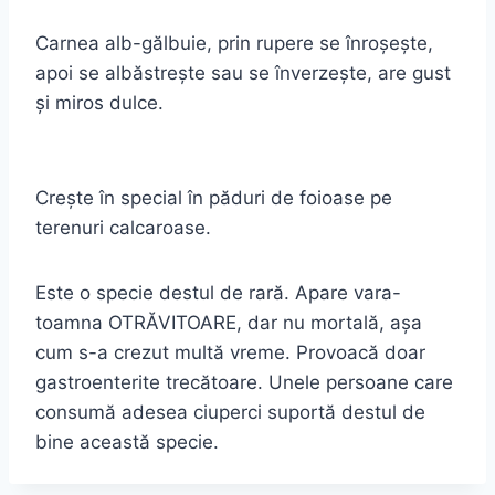
Carnea alb-gălbuie, prin rupere se înroşeşte,
apoi se albăstreşte sau se înverzeşte, are gust
şi miros dulce.
Creşte în special în păduri de foioase pe
terenuri calcaroase.
Este o specie destul de rară. Apare vara-
toamna OTRĂVITOARE, dar nu mortală, aşa
cum s-a crezut multă vreme. Provoacă doar
gastroenterite trecătoare. Unele persoane care
consumă adesea ciuperci suportă destul de
bine această specie.