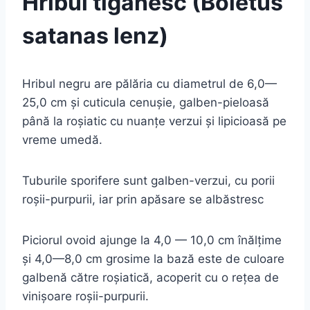
Hribul tiganesc (Boletus
satanas lenz)
Hribul negru are pălăria cu diametrul de 6,0—
25,0 cm şi cuticula cenuşie, galben-pieloasă
până la roşiatic cu nuanţe verzui şi lipicioasă pe
vreme umedă.
Tuburile sporifere sunt galben-verzui, cu porii
roşii-purpurii, iar prin apăsare se albăstresc
Piciorul ovoid ajunge la 4,0 — 10,0 cm înălţime
şi 4,0—8,0 cm grosime la bază este de culoare
galbenă către roşiatică, acoperit cu o reţea de
vinişoare roşii-purpurii.