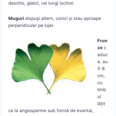
deschis, glabri, cei lungi lucitori.
Muguri
dispuşi altern, conici şi stau aproape
perpendicular pe lujer.
Frun
ze
c
aduc
e, au
5-8
cm,
cu
limb
ul
lăţit
ca la angiosperme sub formă de evantai,