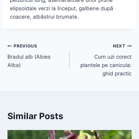
elipsoidale verzi la început, galbene după
coacere, albăstrui brumate.
Navigare
PREVIOUS
NEXT
Bradul alb (Abies
Cum uzi corect
în
Alba)
plantele pe canicula:
articole
ghid practic
Similar Posts