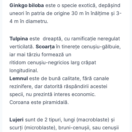
Ginkgo biloba
este o specie exotică, depăşind
uneori în patria de origine 30 m în înălţime şi 3-
4 m în diametru.
Tulpina
este dreaptă, cu ramificaţie neregulat
verticilată.
Scoarţa
în tinereţe cenuşiu-gălbuie,
iar mai târziu formează un
ritidom cenuşiu-negricios larg crăpat
longitudinal.
Lemnul
este de bună calitate, fără canale
rezinifere, dar datorită răspândirii acestei
specii, nu prezintă interes economic.
Coroana este piramidală.
Lujeri
sunt de 2 tipuri, lungi (macroblaste) şi
scurţi (microblaste), bruni-cenuşii, sau cenuşii