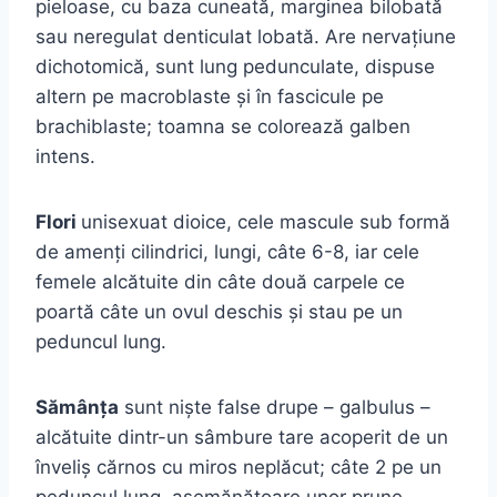
pieloase, cu baza cuneată, marginea bilobată
sau neregulat denticulat lobată. Are nervaţiune
dichotomică, sunt lung pedunculate, dispuse
altern pe macroblaste şi în fascicule pe
brachiblaste; toamna se colorează galben
intens.
Flori
unisexuat dioice, cele mascule sub formă
de amenţi cilindrici, lungi, câte 6-8, iar cele
femele alcătuite din câte două carpele ce
poartă câte un ovul deschis şi stau pe un
peduncul lung.
Sămânţa
sunt nişte false drupe – galbulus –
alcătuite dintr-un sâmbure tare acoperit de un
înveliş cărnos cu miros neplăcut; câte 2 pe un
peduncul lung, asemănătoare unor prune