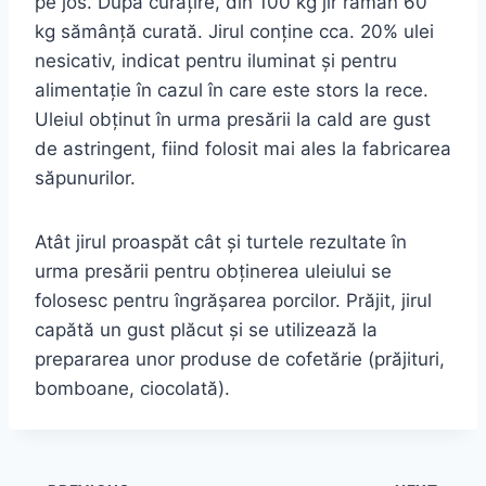
pe jos. După curăţire, din 100 kg jir rămân 60
kg sămânţă curată. Jirul conţine cca. 20% ulei
nesicativ, indicat pentru iluminat şi pentru
alimentaţie în cazul în care este stors la rece.
Uleiul obţinut în urma presării la cald are gust
de astringent, fiind folosit mai ales la fabricarea
săpunurilor.
Atât jirul proaspăt cât şi turtele rezultate în
urma presării pentru obţinerea uleiului se
folosesc pentru îngrăşarea porcilor. Prăjit, jirul
capătă un gust plăcut şi se utilizează la
prepararea unor produse de cofetărie (prăjituri,
bomboane, ciocolată).