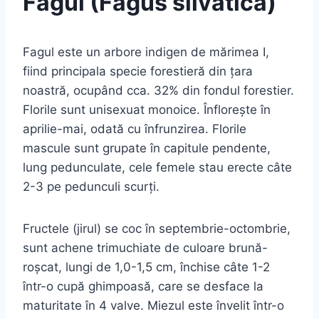
Fagul (Fagus silvatica)
Fagul este un arbore indigen de mărimea I,
fiind principala specie forestieră din ţara
noastră, ocupând cca. 32% din fondul forestier.
Florile sunt unisexuat monoice. Înfloreşte în
aprilie-mai, odată cu înfrunzirea. Florile
mascule sunt grupate în capitule pendente,
lung pedunculate, cele femele stau erecte câte
2-3 pe pedunculi scurţi.
Fructele (jirul) se coc în septembrie-octombrie,
sunt achene trimuchiate de culoare brună-
roşcat, lungi de 1,0-1,5 cm, închise câte 1-2
într-o cupă ghimpoasă, care se desface la
maturitate în 4 valve. Miezul este învelit într-o