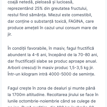
coajă netedă, pieloasă şi lucioasă,
reprezentând 25% din greutatea fructului,
restul fiind sămânţa. Miezul este comestibil,
dar conţine o substanţă toxică, FAGINA, care
produce ameţeli în cazul unui consum mare de
jir.
În condiţii favorabile, în masiv, fagul fructifică
abundent la 4-6 ani, începând de la 70-80 ani,
dar fructificaţii slabe se produc aproape anual.
Arborii crescuţi în masiv produc 1,5-3,5 kg jir.
Într-un kilogram intră 4000-5000 de seminţe.
Fagul creşte în zona de dealuri şi munte până
la 1700m altitudine. Recoltarea jirului se face în
lunile octombrie-noiembrie când se culege de