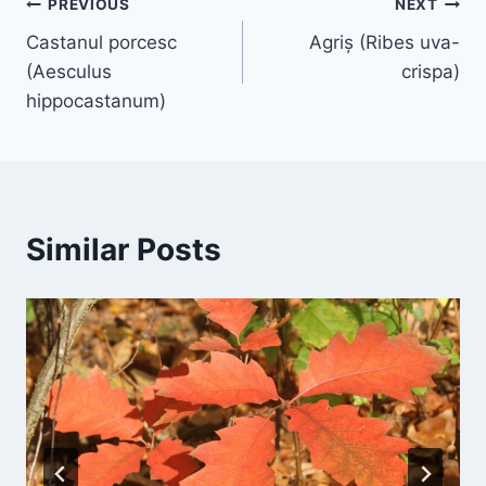
Navigare
PREVIOUS
NEXT
Castanul porcesc
Agriș (Ribes uva-
în
(Aesculus
crispa)
articole
hippocastanum)
Similar Posts