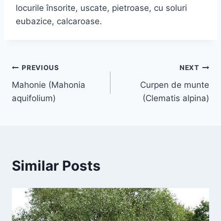
locurile însorite, uscate, pietroase, cu soluri
eubazice, calcaroase.
Navigare
PREVIOUS
NEXT
Mahonie (Mahonia
Curpen de munte
în
aquifolium)
(Clematis alpina)
articole
Similar Posts