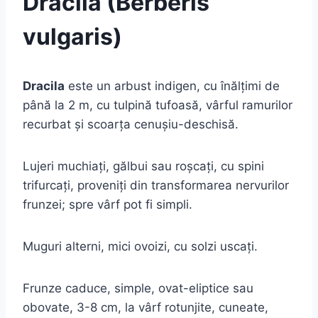
Dracila (Berberis
vulgaris)
Dracila
este un arbust indigen, cu înălţimi de
până la 2 m, cu tulpină tufoasă, vârful ramurilor
recurbat şi scoarţa cenuşiu-deschisă.
Lujeri muchiaţi, gălbui sau roşcaţi, cu spini
trifurcaţi, proveniţi din transformarea nervurilor
frunzei; spre vârf pot fi simpli.
Muguri alterni, mici ovoizi, cu solzi uscaţi.
Frunze caduce, simple, ovat-eliptice sau
obovate, 3-8 cm, la vârf rotunjite, cuneate,