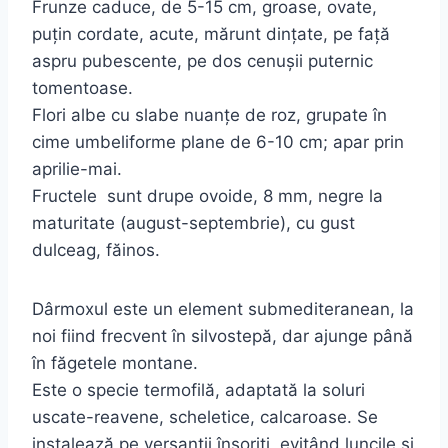
Frunze caduce, de 5-15 cm, groase, ovate,
puţin cordate, acute, mărunt dinţate, pe faţă
aspru pubescente, pe dos cenuşii puternic
tomentoase.
Flori albe cu slabe nuanţe de roz, grupate în
cime umbeliforme plane de 6-10 cm; apar prin
aprilie-mai.
Fructele sunt drupe ovoide, 8 mm, negre la
maturitate (august-septembrie), cu gust
dulceag, făinos.
Dârmoxul este un element submediteranean, la
noi fiind frecvent în silvostepă, dar ajunge până
în făgetele montane.
Este o specie termofilă, adaptată la soluri
uscate-reavene, scheletice, calcaroase. Se
instalează pe versanţii însoriţi, evitând luncile şi