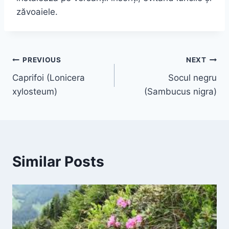
zăvoaiele.
Navigare
PREVIOUS
NEXT
Caprifoi (Lonicera
Socul negru
în
xylosteum)
(Sambucus nigra)
articole
Similar Posts