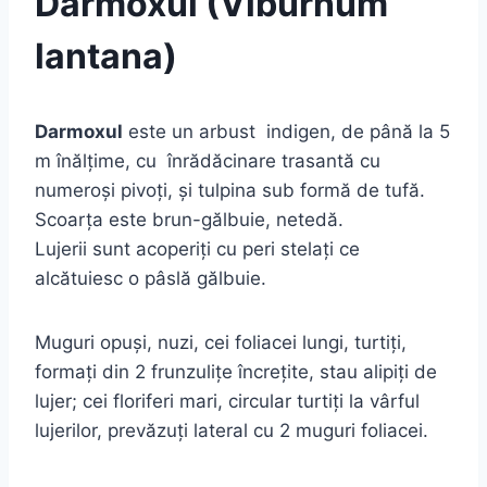
Darmoxul (Viburnum
lantana)
Darmoxul
este un arbust indigen, de până la 5
m înălţime, cu înrădăcinare trasantă cu
numeroşi pivoţi, şi tulpina sub formă de tufă.
Scoarţa este brun-gălbuie, netedă.
Lujerii sunt acoperiţi cu peri stelaţi ce
alcătuiesc o pâslă gălbuie.
Muguri opuşi, nuzi, cei foliacei lungi, turtiţi,
formaţi din 2 frunzuliţe încreţite, stau alipiţi de
lujer; cei floriferi mari, circular turtiţi la vârful
lujerilor, prevăzuţi lateral cu 2 muguri foliacei.