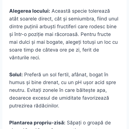
Alegerea locului:
Această specie tolerează
atât soarele direct, cât și semiumbra, fiind unul
dintre puținii arbuști fructiferi care rodesc bine
și într-o poziție mai răcoroasă. Pentru fructe
mai dulci și mai bogate, alegeți totuși un loc cu
soare timp de câteva ore pe zi, ferit de
vânturile reci.
Solul:
Preferă un sol fertil, afânat, bogat în
humus și bine drenat, cu un pH ușor acid spre
neutru. Evitați zonele în care băltește apa,
deoarece excesul de umiditate favorizează
putrezirea rădăcinilor.
Plantarea propriu-zisă:
Săpați o groapă de