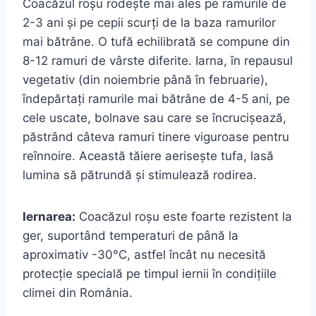
Coacăzul roșu rodește mai ales pe ramurile de
2-3 ani și pe cepii scurți de la baza ramurilor
mai bătrâne. O tufă echilibrată se compune din
8-12 ramuri de vârste diferite. Iarna, în repausul
vegetativ (din noiembrie până în februarie),
îndepărtați ramurile mai bătrâne de 4-5 ani, pe
cele uscate, bolnave sau care se încrucișează,
păstrând câteva ramuri tinere viguroase pentru
reînnoire. Această tăiere aerisește tufa, lasă
lumina să pătrundă și stimulează rodirea.
Iernarea:
Coacăzul roșu este foarte rezistent la
ger, suportând temperaturi de până la
aproximativ -30°C, astfel încât nu necesită
protecție specială pe timpul iernii în condițiile
climei din România.