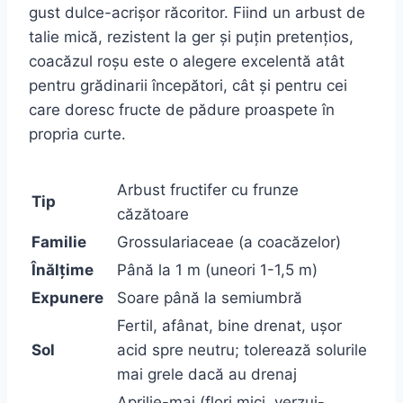
gust dulce-acrișor răcoritor. Fiind un arbust de
talie mică, rezistent la ger și puțin pretențios,
coacăzul roșu este o alegere excelentă atât
pentru grădinarii începători, cât și pentru cei
care doresc fructe de pădure proaspete în
propria curte.
Arbust fructifer cu frunze
Tip
căzătoare
Familie
Grossulariaceae (a coacăzelor)
Înălțime
Până la 1 m (uneori 1-1,5 m)
Expunere
Soare până la semiumbră
Fertil, afânat, bine drenat, ușor
Sol
acid spre neutru; tolerează solurile
mai grele dacă au drenaj
Aprilie-mai (flori mici, verzui-