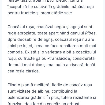
relativ târziu, abia în Evul Mediu, când a
început să fie cultivat în grădinile mănăstirești
pentru fructele și proprietățile sale.
Coacăzul roșu, coacăzul negru și agrișul sunt
rude apropiate, toate aparținând genului
Ribes
.
Spre deosebire de agriș, coacăzul roșu nu are
spini pe lujeri, ceea ce face recoltarea mult mai
comodă. Există și o varietate albă a coacăzului
roșu, cu fructe gălbui-translucide, considerată
de mulți mai dulce și mai puțin acrișoară decât
cea roșie clasică.
Fiind o plantă meliferă, florile de coacăz roșu
sunt vizitate de albine, contribuind la
polenizarea grădinii. În plus, tufele rezistente și
frunzișul des fac din coacăz un arbust