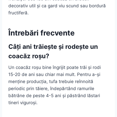
decorativ util și ca gard viu scund sau bordură
fructiferă.
Întrebări frecvente
Câți ani trăiește și rodește un
coacăz roșu?
Un coacăz roșu bine îngrijit poate trăi și rodi
15-20 de ani sau chiar mai mult. Pentru a-și
menține producția, tufa trebuie reînnoită
periodic prin tăiere, îndepărtând ramurile
bătrâne de peste 4-5 ani și păstrând lăstari
tineri viguroși.