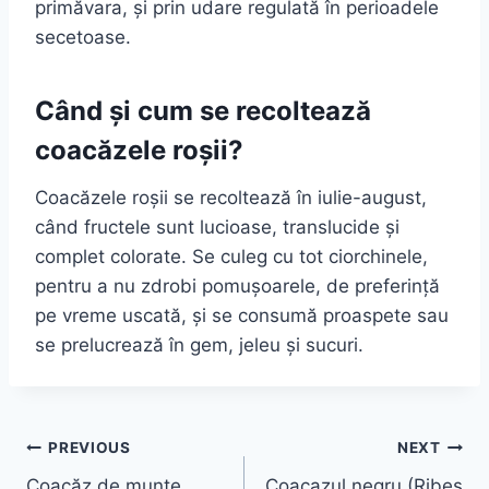
primăvara, și prin udare regulată în perioadele
secetoase.
Când și cum se recoltează
coacăzele roșii?
Coacăzele roșii se recoltează în iulie-august,
când fructele sunt lucioase, translucide și
complet colorate. Se culeg cu tot ciorchinele,
pentru a nu zdrobi pomușoarele, de preferință
pe vreme uscată, și se consumă proaspete sau
se prelucrează în gem, jeleu și sucuri.
Navigare
PREVIOUS
NEXT
Coacăz de munte
Coacazul negru (Ribes