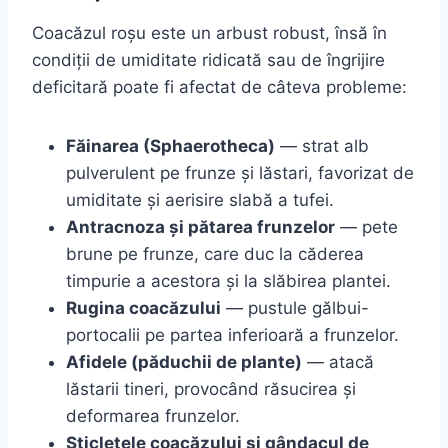
Coacăzul roșu este un arbust robust, însă în
condiții de umiditate ridicată sau de îngrijire
deficitară poate fi afectat de câteva probleme:
Făinarea (Sphaerotheca)
— strat alb
pulverulent pe frunze și lăstari, favorizat de
umiditate și aerisire slabă a tufei.
Antracnoza și pătarea frunzelor
— pete
brune pe frunze, care duc la căderea
timpurie a acestora și la slăbirea plantei.
Rugina coacăzului
— pustule gălbui-
portocalii pe partea inferioară a frunzelor.
Afidele (păduchii de plante)
— atacă
lăstarii tineri, provocând răsucirea și
deformarea frunzelor.
Sticletele coacăzului și gândacul de