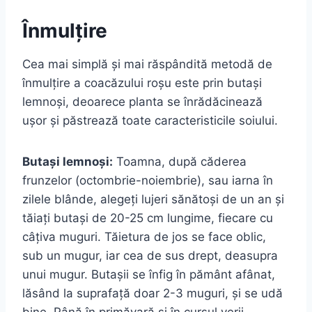
Înmulțire
Cea mai simplă și mai răspândită metodă de
înmulțire a coacăzului roșu este prin butași
lemnoși, deoarece planta se înrădăcinează
ușor și păstrează toate caracteristicile soiului.
Butași lemnoși:
Toamna, după căderea
frunzelor (octombrie-noiembrie), sau iarna în
zilele blânde, alegeți lujeri sănătoși de un an și
tăiați butași de 20-25 cm lungime, fiecare cu
câțiva muguri. Tăietura de jos se face oblic,
sub un mugur, iar cea de sus drept, deasupra
unui mugur. Butașii se înfig în pământ afânat,
lăsând la suprafață doar 2-3 muguri, și se udă
bine. Până în primăvară și în cursul verii