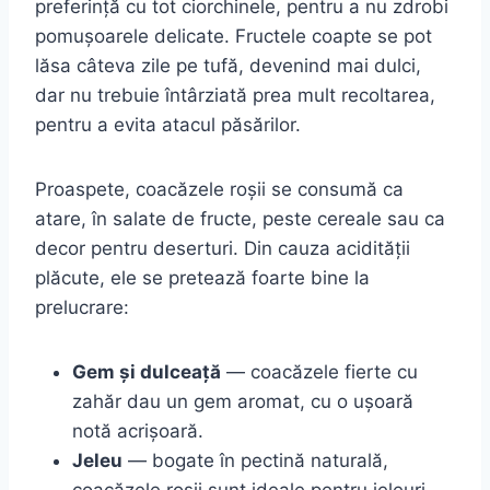
preferință cu tot ciorchinele, pentru a nu zdrobi
pomușoarele delicate. Fructele coapte se pot
lăsa câteva zile pe tufă, devenind mai dulci,
dar nu trebuie întârziată prea mult recoltarea,
pentru a evita atacul păsărilor.
Proaspete, coacăzele roșii se consumă ca
atare, în salate de fructe, peste cereale sau ca
decor pentru deserturi. Din cauza acidității
plăcute, ele se pretează foarte bine la
prelucrare:
Gem și dulceață
— coacăzele fierte cu
zahăr dau un gem aromat, cu o ușoară
notă acrișoară.
Jeleu
— bogate în pectină naturală,
coacăzele roșii sunt ideale pentru jeleuri