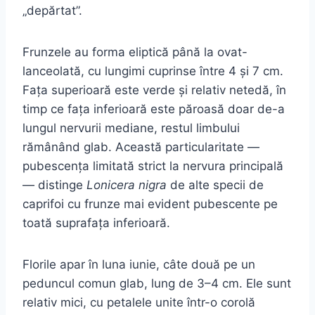
„depărtat”.
Frunzele au forma eliptică până la ovat-
lanceolată, cu lungimi cuprinse între 4 și 7 cm.
Fața superioară este verde și relativ netedă, în
timp ce fața inferioară este păroasă doar de-a
lungul nervurii mediane, restul limbului
rămânând glab. Această particularitate —
pubescența limitată strict la nervura principală
— distinge
Lonicera nigra
de alte specii de
caprifoi cu frunze mai evident pubescente pe
toată suprafața inferioară.
Florile apar în luna iunie, câte două pe un
peduncul comun glab, lung de 3–4 cm. Ele sunt
relativ mici, cu petalele unite într-o corolă