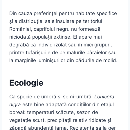
Din cauza preferinței pentru habitate specifice
și a distribuției sale insulare pe teritoriul
României, caprifoiul negru nu formează
niciodată populații extinse. El apare mai
degrabă ca individ izolat sau în mici grupuri,
printre tufărișurile de pe malurile pâraielor sau
la marginile luminișurilor din pădurile de molid.
Ecologie
Ca specie de umbră și semi-umbră,
Lonicera
nigra
este bine adaptată condițiilor din etajul
boreal: temperaturi scăzute, sezon de
vegetație scurt, precipitații relativ ridicate și
zăpadă abundentă iarna. Rezistența sa la ger