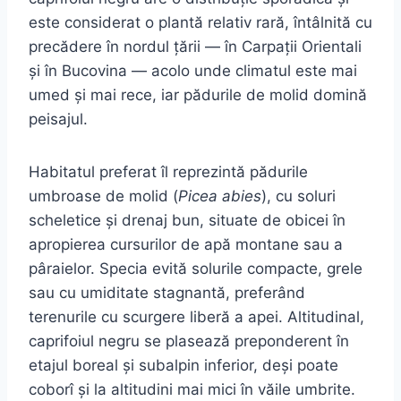
este considerat o plantă relativ rară, întâlnită cu
precădere în nordul țării — în Carpații Orientali
și în Bucovina — acolo unde climatul este mai
umed și mai rece, iar pădurile de molid domină
peisajul.
Habitatul preferat îl reprezintă pădurile
umbroase de molid (
Picea abies
), cu soluri
scheletice și drenaj bun, situate de obicei în
apropierea cursurilor de apă montane sau a
pâraielor. Specia evită solurile compacte, grele
sau cu umiditate stagnantă, preferând
terenurile cu scurgere liberă a apei. Altitudinal,
caprifoiul negru se plasează preponderent în
etajul boreal și subalpin inferior, deși poate
coborî și la altitudini mai mici în văile umbrite.