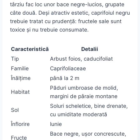
târziu fac loc unor bace negre-lucios, grupate
câte două. Deși atractiv estetic, caprifoiul negru
trebuie tratat cu prudență: fructele sale sunt
toxice și nu trebuie consumate.
Caracteristică
Detalii
Tip
Arbust foios, caducifoliat
Familie
Caprifoliaceae
Înălțime
până la 2 m
Păduri umbroase de molid,
Habitat
margini de pâraie montane
Soluri scheletice, bine drenate,
Sol
cu umiditate moderată
Înflorire
Iunie
Bace negre, ușor concrescute,
Fructe