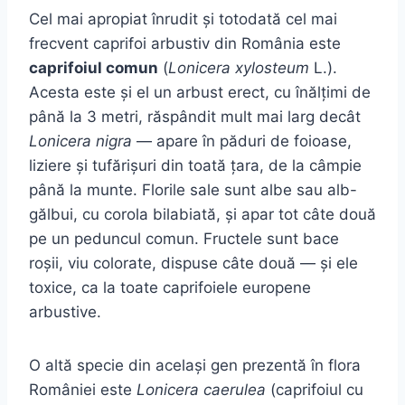
Cel mai apropiat înrudit și totodată cel mai
frecvent caprifoi arbustiv din România este
caprifoiul comun
(
Lonicera xylosteum
L.).
Acesta este și el un arbust erect, cu înălțimi de
până la 3 metri, răspândit mult mai larg decât
Lonicera nigra
— apare în păduri de foioase,
liziere și tufărișuri din toată țara, de la câmpie
până la munte. Florile sale sunt albe sau alb-
gălbui, cu corola bilabiată, și apar tot câte două
pe un peduncul comun. Fructele sunt bace
roșii, viu colorate, dispuse câte două — și ele
toxice, ca la toate caprifoiele europene
arbustive.
O altă specie din același gen prezentă în flora
României este
Lonicera caerulea
(caprifoiul cu