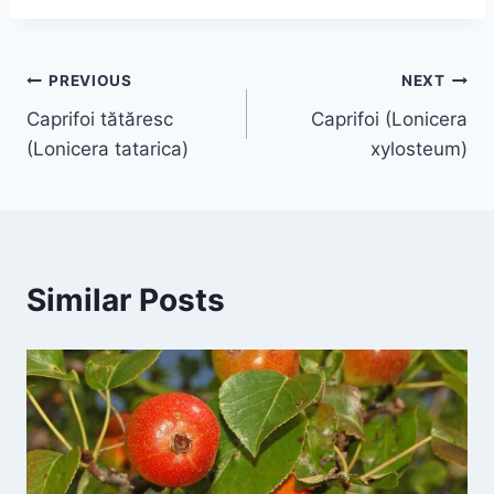
Navigare
PREVIOUS
NEXT
Caprifoi tătăresc
Caprifoi (Lonicera
în
(Lonicera tatarica)
xylosteum)
articole
Similar Posts