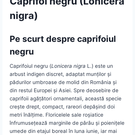
Caprifoi negru (Lonicera
nigra)
Pe scurt despre caprifoiul
negru
Caprifoiul negru (
Lonicera nigra
L.) este un
arbust indigen discret, adaptat munților și
pădurilor umbroase de molid din România și
din restul Europei și Asiei. Spre deosebire de
caprifoii agățători ornamentali, această specie
crește drept, compact, rareori depășind doi
metri înălțime. Floricelele sale roșiatice
înfrumusețează marginile de pârâu și poienițele
umede din etajul boreal în luna iunie, iar mai